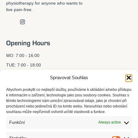
physiotherapy for anyone who wants to
live pain-free.
Opening Hours
MO: 7:00 - 16:00
TUE: 7:00 - 18:00
WED: 7:00 - 16:00
Spravovat Souhlas
THU: 7:00 - 18:00
Abychom poskytli co nejlepší služby, používáme k ukládání a/nebo přístupu
FRI: 7:00 - 15:00
k informacím o zařízení, technologie jako jsou soubory cookies. Souhlas s
těmito technologiemi nám umožní zpracovávat údaje, jako je chování při
SAT: BY APPOINTMENT
procházení nebo jedinečná ID na tomto webu. Nesouhlas nebo odvolání
souhlasu může nepříznivě ovlivnit určité vlastnosti a funkce.
SUN: CLOSED
Funkční
Always active
Contact